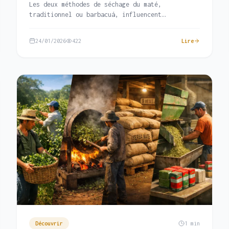
Les deux méthodes de séchage du maté,
traditionnel ou barbacuá, influencent
directement son goût, doux ou fumé.
24/01/2026
422
Lire
Découvrir
1 min