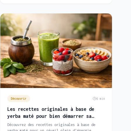
Découvrir
6 min
Les recettes originales à base de
yerba maté pour bien démarrer sa
journée
Découvrez des recettes originales à base de
yerba maté pour un réveil plein d'énergie.