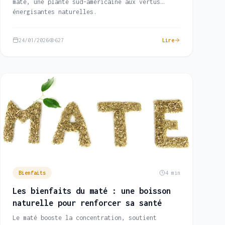
maté, une plante sud-américaine aux vertus
énergisantes naturelles.
24/01/2026
627
Lire
Bienfaits
4 min
Les bienfaits du maté : une boisson
naturelle pour renforcer sa santé
Le maté booste la concentration, soutient