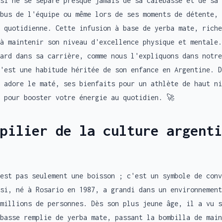
si ne se sépare presque jamais de sa calebasse et de sa 
bus de l'équipe ou même lors de ses moments de détente, 
 quotidienne. Cette infusion à base de yerba mate, riche
à maintenir son niveau d'excellence physique et mentale.
tard dans sa carrière, comme nous l'expliquons dans notr
'est une habitude héritée de son enfance en Argentine. D
 adore le maté, ses bienfaits pour un athlète de haut ni
 pour booster votre énergie au quotidien. 🚀
 pilier de la culture argenti
est pas seulement une boisson ; c'est un symbole de conv
si, né à Rosario en 1987, a grandi dans un environnement
millions de personnes. Dès son plus jeune âge, il a vu s
basse remplie de yerba mate, passant la bombilla de main