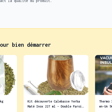
act la qualité du produit.
our bien démarrer
kg
Kit découverte Calebasse Yerba
Thermo 
Maté Inox 227 ml – Double Paroi
en-Un 5
+ 2 Bombillas + Brosse +