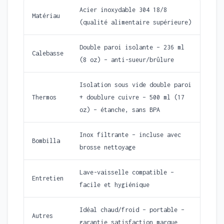
Acier inoxydable 304 18/8
Matériau
(qualité alimentaire supérieure)
Double paroi isolante – 236 ml
Calebasse
(8 oz) – anti-sueur/brûlure
Isolation sous vide double paroi
Thermos
+ doublure cuivre – 500 ml (17
oz) – étanche, sans BPA
Inox filtrante – incluse avec
Bombilla
brosse nettoyage
Lave-vaisselle compatible –
Entretien
facile et hygiénique
Idéal chaud/froid – portable –
Autres
garantie satisfaction marque